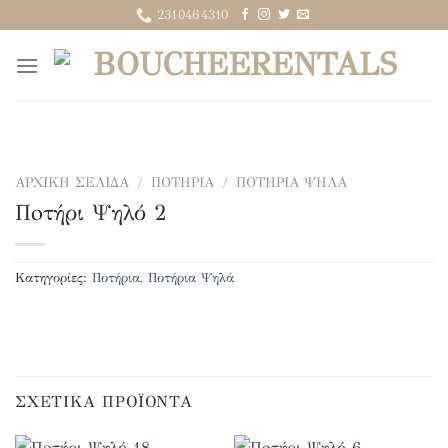
Μετάβαση
2310464310
στο
περιεχόμενο
ΑΡΧΙΚΉ ΣΕΛΊΔΑ
/
ΠΟΤΉΡΙΑ
/
ΠΟΤΉΡΙΑ ΨΗΛΆ
Πoτήρι Ψηλό 2
Κατηγορίες:
Ποτήρια
,
Ποτήρια Ψηλά
ΣΧΕΤΙΚΆ ΠΡΟΪΌΝΤΑ