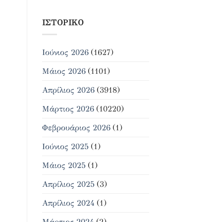
ΙΣΤΟΡΙΚΌ
Ιούνιος 2026
(1627)
Μάιος 2026
(1101)
Απρίλιος 2026
(3918)
Μάρτιος 2026
(10220)
Φεβρουάριος 2026
(1)
Ιούνιος 2025
(1)
Μάιος 2025
(1)
Απρίλιος 2025
(3)
Απρίλιος 2024
(1)
Μάρτιος 2024
(2)