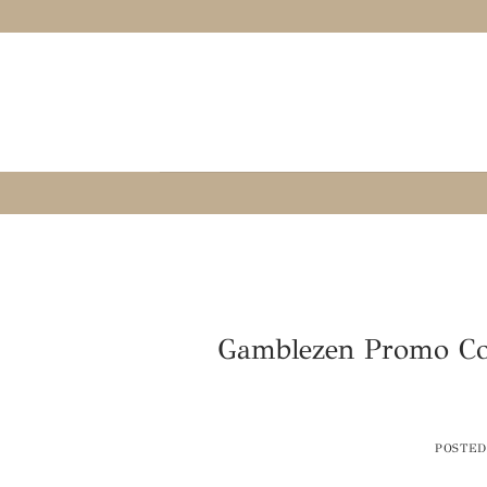
Μετάβαση
στο
περιεχόμενο
Gamblezen Promo Co
POSTE