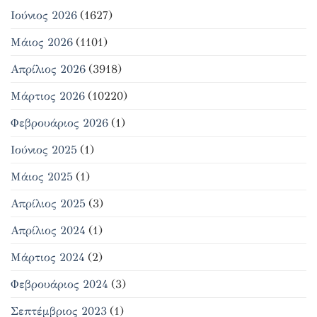
Ιούνιος 2026
(1627)
Μάιος 2026
(1101)
Απρίλιος 2026
(3918)
Μάρτιος 2026
(10220)
Φεβρουάριος 2026
(1)
Ιούνιος 2025
(1)
Μάιος 2025
(1)
Απρίλιος 2025
(3)
Απρίλιος 2024
(1)
Μάρτιος 2024
(2)
Φεβρουάριος 2024
(3)
Σεπτέμβριος 2023
(1)