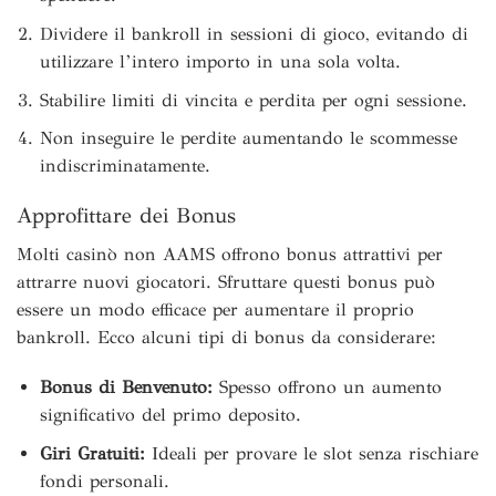
Dividere il bankroll in sessioni di gioco, evitando di
utilizzare l’intero importo in una sola volta.
Stabilire limiti di vincita e perdita per ogni sessione.
Non inseguire le perdite aumentando le scommesse
indiscriminatamente.
Approfittare dei Bonus
Molti casinò non AAMS offrono bonus attrattivi per
attrarre nuovi giocatori. Sfruttare questi bonus può
essere un modo efficace per aumentare il proprio
bankroll. Ecco alcuni tipi di bonus da considerare:
Bonus di Benvenuto:
Spesso offrono un aumento
significativo del primo deposito.
Giri Gratuiti:
Ideali per provare le slot senza rischiare
fondi personali.