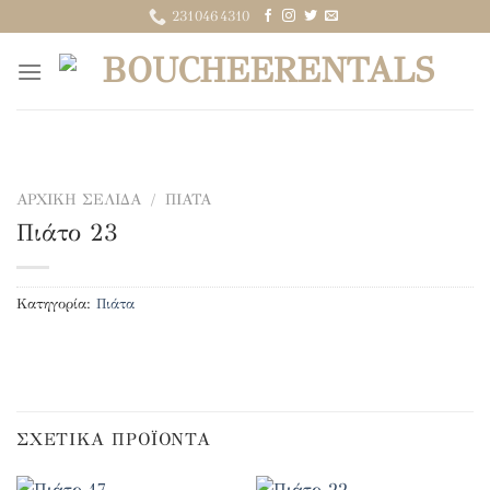
Μετάβαση
2310464310
στο
περιεχόμενο
ΑΡΧΙΚΉ ΣΕΛΊΔΑ
/
ΠΙΆΤΑ
Πιάτο 23
Κατηγορία:
Πιάτα
ΣΧΕΤΙΚΆ ΠΡΟΪΌΝΤΑ