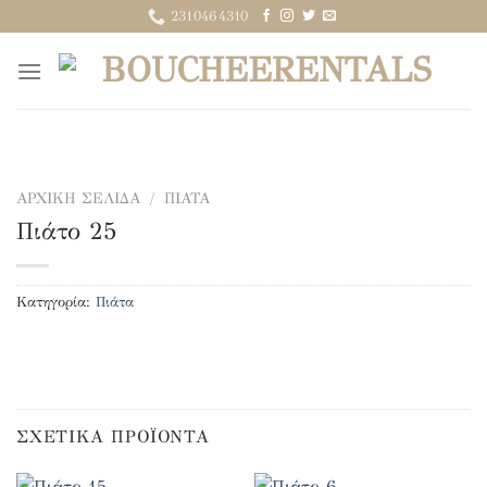
Μετάβαση
2310464310
στο
περιεχόμενο
ΑΡΧΙΚΉ ΣΕΛΊΔΑ
/
ΠΙΆΤΑ
Πιάτο 25
Κατηγορία:
Πιάτα
ΣΧΕΤΙΚΆ ΠΡΟΪΌΝΤΑ