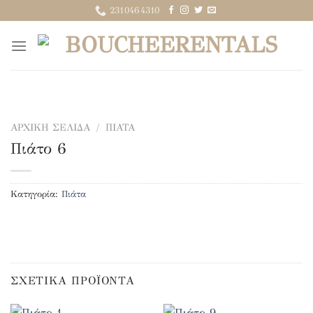
Μετάβαση
2310464310
στο
περιεχόμενο
ΑΡΧΙΚΉ ΣΕΛΊΔΑ
/
ΠΙΆΤΑ
Πιάτο 6
Κατηγορία:
Πιάτα
ΣΧΕΤΙΚΆ ΠΡΟΪΌΝΤΑ